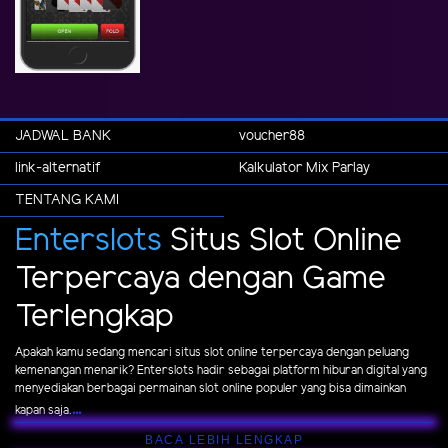
JADWAL BANK
voucher88
link-alternatif
Kalkulator Mix Parlay
TENTANG KAMI
Enterslots
Situs Slot Online
Terpercaya dengan Game
Terlengkap
Apakah kamu sedang mencari situs slot online terpercaya dengan peluang
kemenangan menarik? Enterslots hadir sebagai platform hiburan digital yang
menyediakan berbagai permainan slot online populer yang bisa dimainkan
...
kapan saja.
BACA LEBIH LENGKAP